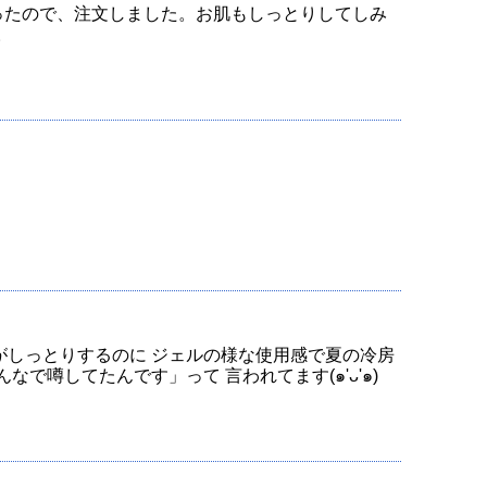
ったので、注文しました。お肌もしっとりしてしみ
。
がしっとりするのに ジェルの様な使用感で夏の冷房
で噂してたんです」って 言われてます(๑'ᴗ'๑)