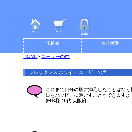
化粧品
α-リポ酸
HOME
>
ユーザーの声
フレックレス ホワイト ユーザーの声
これまで自分の肌に満足したことはなく
日をハッピーに過ごすことができますよ
(M.K様 40代 大阪府）